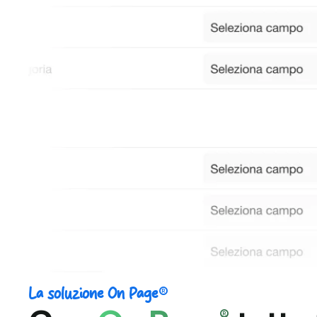
®
La soluzione On Page
®