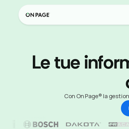
Le tue infor
Con On Page® la gestione