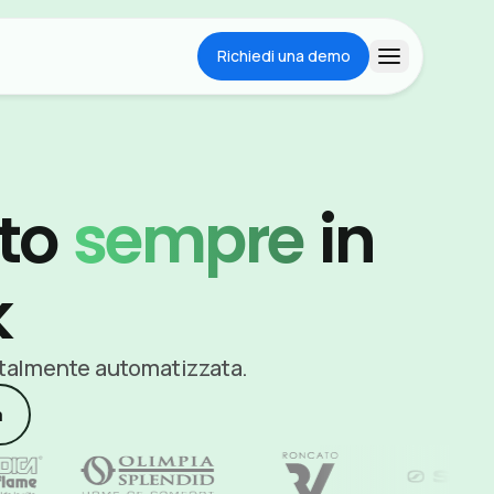
Richiedi una demo
Apri menu
tto
sempre
in
k
totalmente automatizzata.
à