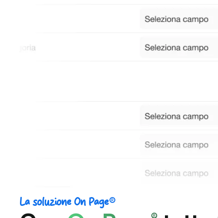
®
La soluzione On Page
®