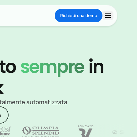
Richiedi una demo
Apri menu
tto
sempre
in
k
totalmente automatizzata.
à