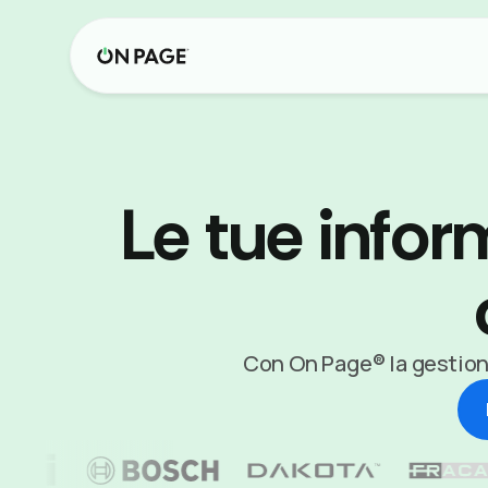
Le tue infor
Con On Page® la gestione