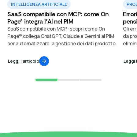
INTELLIGENZA ARTIFICIALE
PROD
SaaS compatibile con MCP: come On
Error
Page® integra l’AI nel PIM
pensi
SaaS compatibile con MCP: scopri come On
Gli er
Page® collega ChatGPT, Claude e Gemini al PIM
da pro
per automatizzare la gestione dei dati prodotto.
elimina
Leggi l'articolo
Leggi 