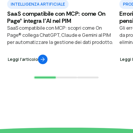
INTELLIGENZA ARTIFICIALE
PROD
SaaS compatibile con MCP: come On
Error
Page® integra l’AI nel PIM
pensi
SaaS compatibile con MCP: scopri come On
Gli er
Page® collega ChatGPT, Claude e Gemini al PIM
da pro
per automatizzare la gestione dei dati prodotto.
elimina
Leggi l'articolo
Leggi 