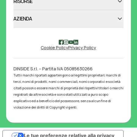
RISORSE
AZIENDA
Cookie Policy
Privacy Policy
DINSIDE S.r.l. – Partita IVA 05085630266
Tutti i marchi riportati appartengono ai legittimi proprietari; marchi di
terzi, nomi di prodotti, nomi commerciali, nomi corporativi e società
citati possono essere marchi di proprietà dei rispettivi titolari o marchi
registrati da altre società e sono stati utilizzati a puro scopo
esplicativo ed a beneficio del possessore, senza alcun fine di
violazione dei diritti di Copyright vigenti.
Le tue preferenze relative alla privacy