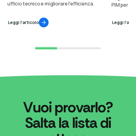
ufficio tecnico e migliorare l'efficienza.
PIM per au
prodotto.
Leggi l'articolo
Leggi l'arti
Vuoi provarlo?
Salta la lista di