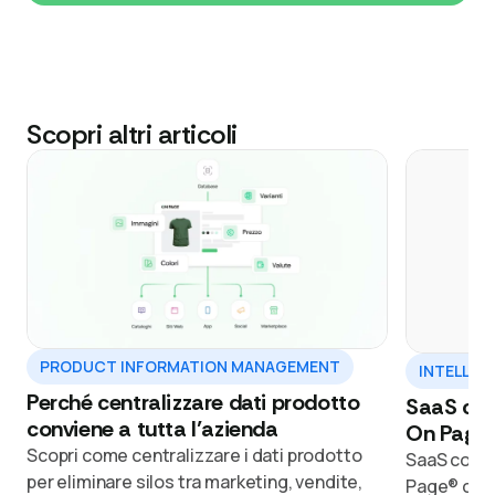
Scopri altri articoli
PRODUCT INFORMATION MANAGEMENT
INTELLIGE
Perché centralizzare dati prodotto
SaaS com
conviene a tutta l’azienda
On Page® 
Scopri come centralizzare i dati prodotto
SaaS compa
per eliminare silos tra marketing, vendite,
Page® coll