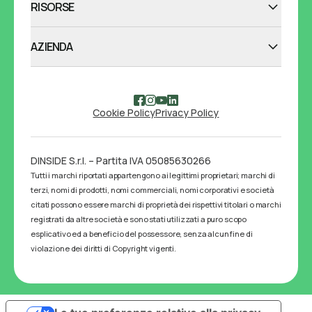
RISORSE
AZIENDA
Cookie Policy
Privacy Policy
DINSIDE S.r.l. – Partita IVA 05085630266
Tutti i marchi riportati appartengono ai legittimi proprietari; marchi di
terzi, nomi di prodotti, nomi commerciali, nomi corporativi e società
citati possono essere marchi di proprietà dei rispettivi titolari o marchi
registrati da altre società e sono stati utilizzati a puro scopo
esplicativo ed a beneficio del possessore, senza alcun fine di
violazione dei diritti di Copyright vigenti.